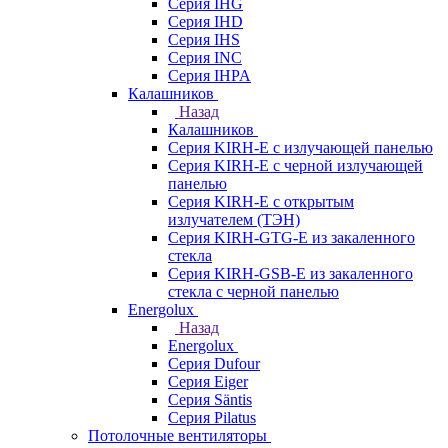
Серия IHG
Серия IHD
Серия IHS
Серия INC
Серия IHPA
Калашников
Назад
Калашников
Серия KIRH-E с излучающей панелью
Серия KIRH-E с черной излучающей
панелью
Серия KIRH-E с открытым
излучателем (ТЭН)
Серия KIRH-GTG-E из закаленного
стекла
Серия KIRH-GSB-E из закаленного
стекла с черной панелью
Energolux
Назад
Energolux
Серия Dufour
Серия Eiger
Серия Säntis
Серия Pilatus
Потолочные вентиляторы