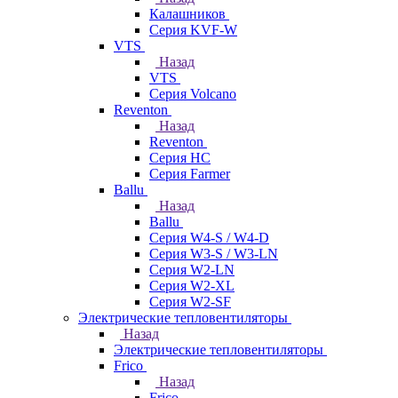
Калашников
Серия KVF-W
VTS
Назад
VTS
Серия Volcano
Reventon
Назад
Reventon
Серия HC
Серия Farmer
Ballu
Назад
Ballu
Серия W4-S / W4-D
Серия W3-S / W3-LN
Серия W2-LN
Серия W2-XL
Серия W2-SF
Электрические тепловентиляторы
Назад
Электрические тепловентиляторы
Frico
Назад
Frico