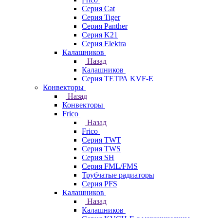
Серия Cat
Серия Tiger
Серия Panther
Серия K21
Серия Elektra
Калашников
Назад
Калашников
Серия ТЕТРА KVF-E
Конвекторы
Назад
Конвекторы
Frico
Назад
Frico
Серия TWT
Серия TWS
Серия SH
Серия FML/FMS
Трубчатые радиаторы
Серия PFS
Калашников
Назад
Калашников