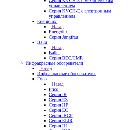
Серия KVCH-E с механическим
управлением
Серия KVCH-E с электронным
управлением
Energolux
Назад
Energolux
Серия Jungfrau
Ballu
Назад
Ballu
Серия BEC/CMR
Инфракрасные обогреватели
Назад
Инфракрасные обогреватели
Frico
Назад
Frico
Серия IR
Серия EZ
Серия HP
Серия EC
Серия IRCF
Серия ELIR
Серия IH