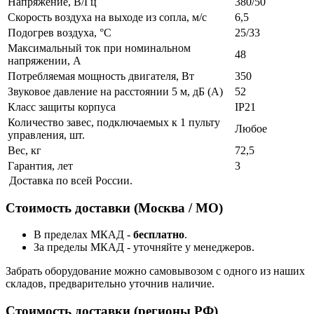
Напряжение, В/Гц
380/50
Скорость воздуха на выходе из сопла, м/с
6,5
Подогрев воздуха, °С
25/33
Максимальный ток при номинальном
48
напряжении, А
Потребляемая мощность двигателя, Вт
350
Звуковое давление на расстоянии 5 м, дБ (А)
52
Класс защиты корпуса
IP21
Количество завес, подключаемых к 1 пульту
Любое
управления, шт.
Вес, кг
72,5
Гарантия, лет
3
Доставка по всей России.
Стоимость доставки (Москва / МО)
В пределах МКАД -
бесплатно
.
За пределы МКАД - уточняйте у менеджеров.
Забрать оборудование можно самовывозом с одного из наших
складов, предварительно уточнив наличие.
Стоимость доставки (регионы РФ)