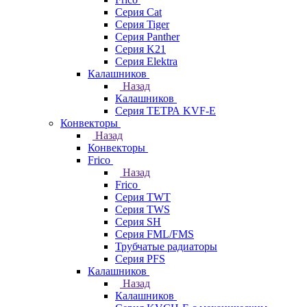
Серия Cat
Серия Tiger
Серия Panther
Серия K21
Серия Elektra
Калашников
Назад
Калашников
Серия ТЕТРА KVF-E
Конвекторы
Назад
Конвекторы
Frico
Назад
Frico
Серия TWT
Серия TWS
Серия SH
Серия FML/FMS
Трубчатые радиаторы
Серия PFS
Калашников
Назад
Калашников