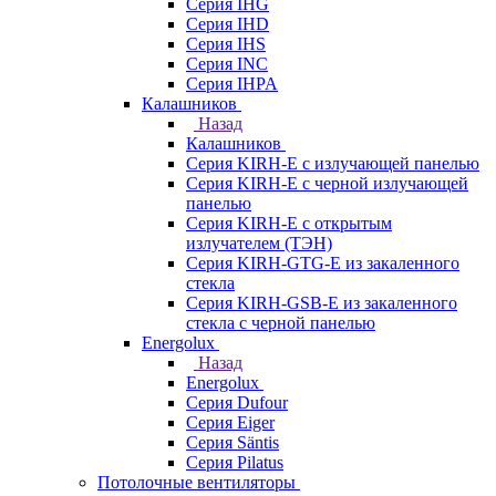
Серия IHG
Серия IHD
Серия IHS
Серия INC
Серия IHPA
Калашников
Назад
Калашников
Серия KIRH-E с излучающей панелью
Серия KIRH-E с черной излучающей
панелью
Серия KIRH-E с открытым
излучателем (ТЭН)
Серия KIRH-GTG-E из закаленного
стекла
Серия KIRH-GSB-E из закаленного
стекла с черной панелью
Energolux
Назад
Energolux
Серия Dufour
Серия Eiger
Серия Säntis
Серия Pilatus
Потолочные вентиляторы