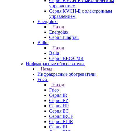
Серия KVCH-E с механическим
управлением
Серия KVCH-E с электронным
управлением
Energolux
Назад
Energolux
Серия Jungfrau
Ballu
Назад
Ballu
Серия BEC/CMR
Инфракрасные обогреватели
Назад
Инфракрасные обогреватели
Frico
Назад
Frico
Серия IR
Серия EZ
Серия HP
Серия EC
Серия IRCF
Серия ELIR
Серия IH