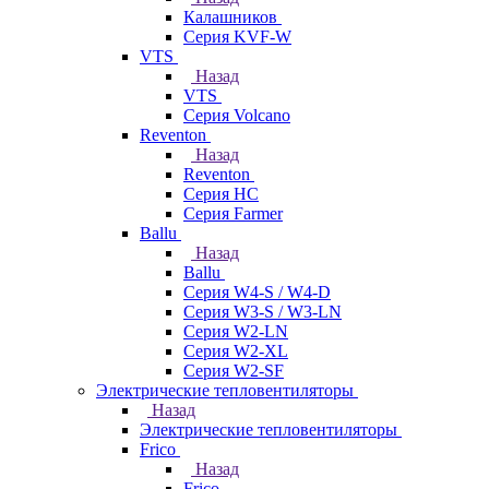
Калашников
Серия KVF-W
VTS
Назад
VTS
Серия Volcano
Reventon
Назад
Reventon
Серия HC
Серия Farmer
Ballu
Назад
Ballu
Серия W4-S / W4-D
Серия W3-S / W3-LN
Серия W2-LN
Серия W2-XL
Серия W2-SF
Электрические тепловентиляторы
Назад
Электрические тепловентиляторы
Frico
Назад
Frico