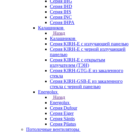
Серия IHG
Серия IHD
Серия IHS
Серия INC
Серия IHPA
Калашников
Назад
Калашников
Серия KIRH-E с излучающей панелью
Серия KIRH-E с черной излучающей
панелью
Серия KIRH-E с открытым
излучателем (ТЭН)
Серия KIRH-GTG-E из закаленного
стекла
Серия KIRH-GSB-E из закаленного
стекла с черной панелью
Energolux
Назад
Energolux
Серия Dufour
Серия Eiger
Серия Säntis
Серия Pilatus
Потолочные вентиляторы