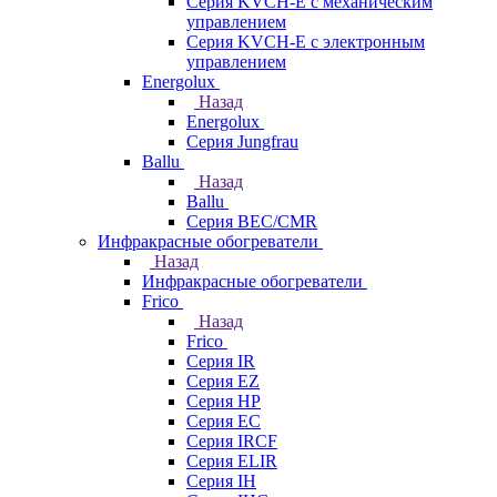
Серия KVCH-E с механическим
управлением
Серия KVCH-E с электронным
управлением
Energolux
Назад
Energolux
Серия Jungfrau
Ballu
Назад
Ballu
Серия BEC/CMR
Инфракрасные обогреватели
Назад
Инфракрасные обогреватели
Frico
Назад
Frico
Серия IR
Серия EZ
Серия HP
Серия EC
Серия IRCF
Серия ELIR
Серия IH