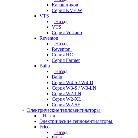
Калашников
Серия KVF-W
VTS
Назад
VTS
Серия Volcano
Reventon
Назад
Reventon
Серия HC
Серия Farmer
Ballu
Назад
Ballu
Серия W4-S / W4-D
Серия W3-S / W3-LN
Серия W2-LN
Серия W2-XL
Серия W2-SF
Электрические тепловентиляторы
Назад
Электрические тепловентиляторы
Frico
Назад
Frico