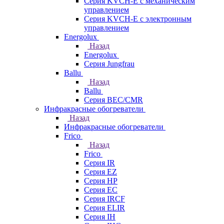
Серия KVCH-E с механическим
управлением
Серия KVCH-E с электронным
управлением
Energolux
Назад
Energolux
Серия Jungfrau
Ballu
Назад
Ballu
Серия BEC/CMR
Инфракрасные обогреватели
Назад
Инфракрасные обогреватели
Frico
Назад
Frico
Серия IR
Серия EZ
Серия HP
Серия EC
Серия IRCF
Серия ELIR
Серия IH