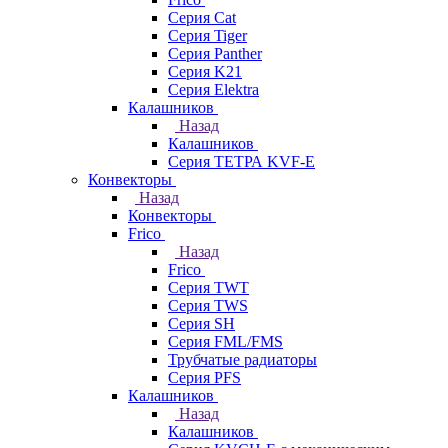
Серия Cat
Серия Tiger
Серия Panther
Серия K21
Серия Elektra
Калашников
Назад
Калашников
Серия ТЕТРА KVF-E
Конвекторы
Назад
Конвекторы
Frico
Назад
Frico
Серия TWT
Серия TWS
Серия SH
Серия FML/FMS
Трубчатые радиаторы
Серия PFS
Калашников
Назад
Калашников