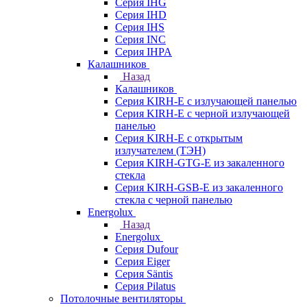
Серия IHG
Серия IHD
Серия IHS
Серия INC
Серия IHPA
Калашников
Назад
Калашников
Серия KIRH-E с излучающей панелью
Серия KIRH-E с черной излучающей
панелью
Серия KIRH-E с открытым
излучателем (ТЭН)
Серия KIRH-GTG-E из закаленного
стекла
Серия KIRH-GSB-E из закаленного
стекла с черной панелью
Energolux
Назад
Energolux
Серия Dufour
Серия Eiger
Серия Säntis
Серия Pilatus
Потолочные вентиляторы