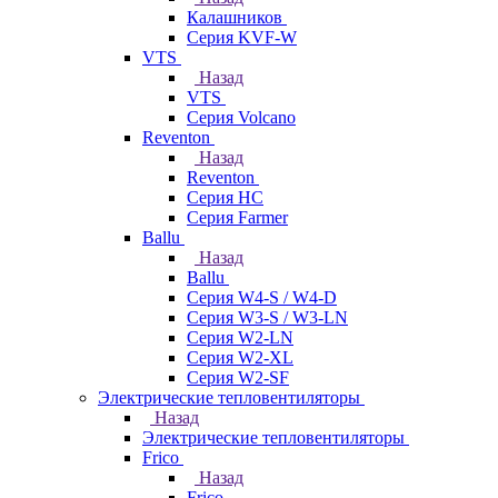
Калашников
Серия KVF-W
VTS
Назад
VTS
Серия Volcano
Reventon
Назад
Reventon
Серия HC
Серия Farmer
Ballu
Назад
Ballu
Серия W4-S / W4-D
Серия W3-S / W3-LN
Серия W2-LN
Серия W2-XL
Серия W2-SF
Электрические тепловентиляторы
Назад
Электрические тепловентиляторы
Frico
Назад
Frico