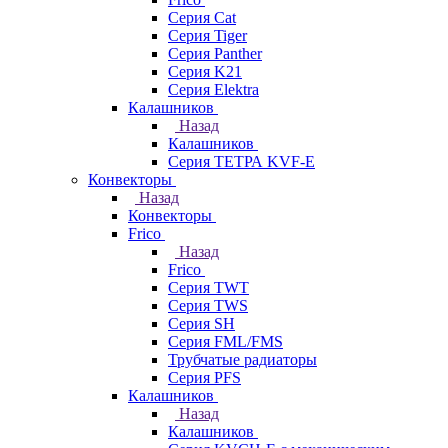
Серия Cat
Серия Tiger
Серия Panther
Серия K21
Серия Elektra
Калашников
Назад
Калашников
Серия ТЕТРА KVF-E
Конвекторы
Назад
Конвекторы
Frico
Назад
Frico
Серия TWT
Серия TWS
Серия SH
Серия FML/FMS
Трубчатые радиаторы
Серия PFS
Калашников
Назад
Калашников