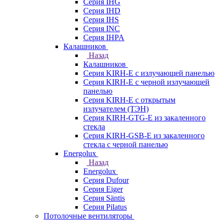
Серия IHG
Серия IHD
Серия IHS
Серия INC
Серия IHPA
Калашников
Назад
Калашников
Серия KIRH-E с излучающей панелью
Серия KIRH-E с черной излучающей
панелью
Серия KIRH-E с открытым
излучателем (ТЭН)
Серия KIRH-GTG-E из закаленного
стекла
Серия KIRH-GSB-E из закаленного
стекла с черной панелью
Energolux
Назад
Energolux
Серия Dufour
Серия Eiger
Серия Säntis
Серия Pilatus
Потолочные вентиляторы