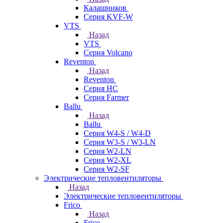
Калашников
Серия KVF-W
VTS
Назад
VTS
Серия Volcano
Reventon
Назад
Reventon
Серия HC
Серия Farmer
Ballu
Назад
Ballu
Серия W4-S / W4-D
Серия W3-S / W3-LN
Серия W2-LN
Серия W2-XL
Серия W2-SF
Электрические тепловентиляторы
Назад
Электрические тепловентиляторы
Frico
Назад
Frico