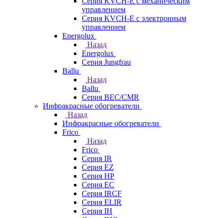
Серия KVCH-E с механическим
управлением
Серия KVCH-E с электронным
управлением
Energolux
Назад
Energolux
Серия Jungfrau
Ballu
Назад
Ballu
Серия BEC/CMR
Инфракрасные обогреватели
Назад
Инфракрасные обогреватели
Frico
Назад
Frico
Серия IR
Серия EZ
Серия HP
Серия EC
Серия IRCF
Серия ELIR
Серия IH