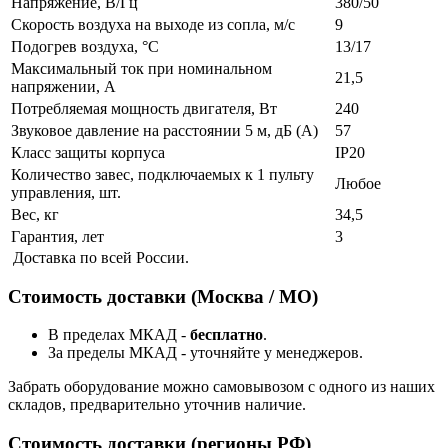
Напряжение, В/Гц
380/50
Скорость воздуха на выходе из сопла, м/с
9
Подогрев воздуха, °С
13/17
Максимальный ток при номинальном
21,5
напряжении, А
Потребляемая мощность двигателя, Вт
240
Звуковое давление на расстоянии 5 м, дБ (А)
57
Класс защиты корпуса
IP20
Количество завес, подключаемых к 1 пульту
Любое
управления, шт.
Вес, кг
34,5
Гарантия, лет
3
Доставка по всей России.
Стоимость доставки (Москва / МО)
В пределах МКАД -
бесплатно
.
За пределы МКАД - уточняйте у менеджеров.
Забрать оборудование можно самовывозом с одного из наших
складов, предварительно уточнив наличие.
Стоимость доставки (регионы РФ)