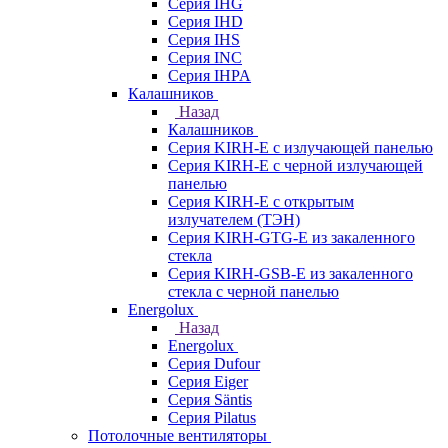
Серия IHG
Серия IHD
Серия IHS
Серия INC
Серия IHPA
Калашников
Назад
Калашников
Серия KIRH-E с излучающей панелью
Серия KIRH-E с черной излучающей
панелью
Серия KIRH-E с открытым
излучателем (ТЭН)
Серия KIRH-GTG-E из закаленного
стекла
Серия KIRH-GSB-E из закаленного
стекла с черной панелью
Energolux
Назад
Energolux
Серия Dufour
Серия Eiger
Серия Säntis
Серия Pilatus
Потолочные вентиляторы