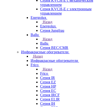
Серия KVCH-E с механическим
управлением
Серия KVCH-E с электронным
управлением
Energolux
Назад
Energolux
Серия Jungfrau
Ballu
Назад
Ballu
Серия BEC/CMR
Инфракрасные обогреватели
Назад
Инфракрасные обогреватели
Frico
Назад
Frico
Серия IR
Серия EZ
Серия HP
Серия EC
Серия IRCF
Серия ELIR
Серия IH