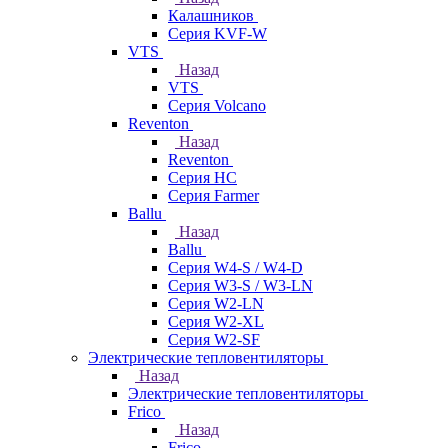
Калашников
Серия KVF-W
VTS
Назад
VTS
Серия Volcano
Reventon
Назад
Reventon
Серия HC
Серия Farmer
Ballu
Назад
Ballu
Серия W4-S / W4-D
Серия W3-S / W3-LN
Серия W2-LN
Серия W2-XL
Серия W2-SF
Электрические тепловентиляторы
Назад
Электрические тепловентиляторы
Frico
Назад
Frico