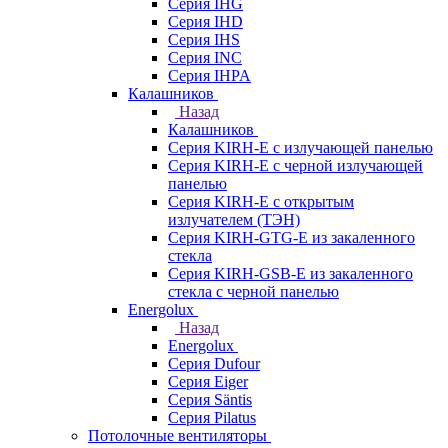
Серия IHG
Серия IHD
Серия IHS
Серия INC
Серия IHPA
Калашников
Назад
Калашников
Серия KIRH-E с излучающей панелью
Серия KIRH-E с черной излучающей
панелью
Серия KIRH-E с открытым
излучателем (ТЭН)
Серия KIRH-GTG-E из закаленного
стекла
Серия KIRH-GSB-E из закаленного
стекла с черной панелью
Energolux
Назад
Energolux
Серия Dufour
Серия Eiger
Серия Säntis
Серия Pilatus
Потолочные вентиляторы