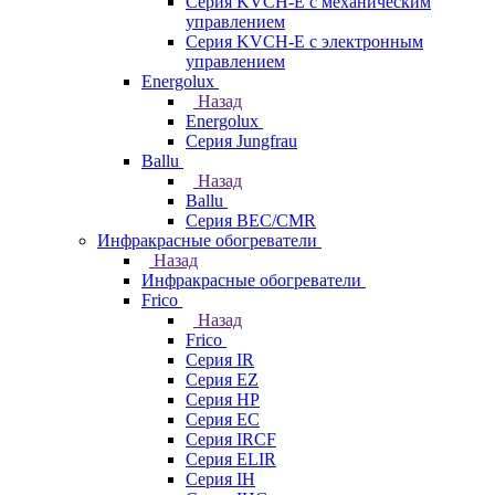
Серия KVCH-E с механическим
управлением
Серия KVCH-E с электронным
управлением
Energolux
Назад
Energolux
Серия Jungfrau
Ballu
Назад
Ballu
Серия BEC/CMR
Инфракрасные обогреватели
Назад
Инфракрасные обогреватели
Frico
Назад
Frico
Серия IR
Серия EZ
Серия HP
Серия EC
Серия IRCF
Серия ELIR
Серия IH