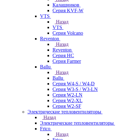
Калашников
Серия KVF-W
VTS
Назад
VTS
Серия Volcano
Reventon
Назад
Reventon
Серия HC
Серия Farmer
Ballu
Назад
Ballu
Серия W4-S / W4-D
Серия W3-S / W3-LN
Серия W2-LN
Серия W2-XL
Серия W2-SF
Электрические тепловентиляторы
Назад
Электрические тепловентиляторы
Frico
Назад
Frico