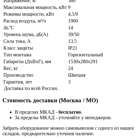
Напряжение, В
380
Максимальная мощность, кВт
9
Режимы мощности, кВт
4,5/9
Расход воздуха, м³/ч
1900
Δt,°C
14
Уровень шума, дБ(A)
39/50
Сила тока, А
13,5
Класс защиты
IP21
Тип монтажа
Горизонтальный
Габариты (ДхВхГ), мм
1530х280х291
Вес, кг
24
Производство
Швеция
Гарантия, лет
3
Доставка по всей России.
Стоимость доставки (Москва / МО)
В пределах МКАД -
бесплатно
.
За пределы МКАД - уточняйте у менеджеров.
Забрать оборудование можно самовывозом с одного из наших
складов, предварительно уточнив наличие.