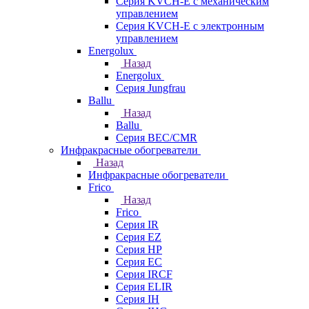
Серия KVCH-E с механическим
управлением
Серия KVCH-E с электронным
управлением
Energolux
Назад
Energolux
Серия Jungfrau
Ballu
Назад
Ballu
Серия BEC/CMR
Инфракрасные обогреватели
Назад
Инфракрасные обогреватели
Frico
Назад
Frico
Серия IR
Серия EZ
Серия HP
Серия EC
Серия IRCF
Серия ELIR
Серия IH