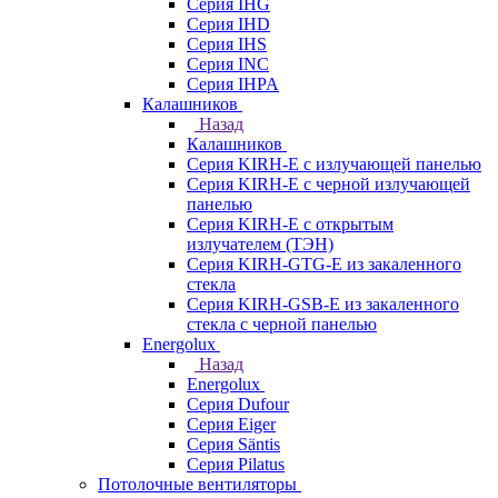
Серия IHG
Серия IHD
Серия IHS
Серия INC
Серия IHPA
Калашников
Назад
Калашников
Серия KIRH-E с излучающей панелью
Серия KIRH-E с черной излучающей
панелью
Серия KIRH-E с открытым
излучателем (ТЭН)
Серия KIRH-GTG-E из закаленного
стекла
Серия KIRH-GSB-E из закаленного
стекла с черной панелью
Energolux
Назад
Energolux
Серия Dufour
Серия Eiger
Серия Säntis
Серия Pilatus
Потолочные вентиляторы