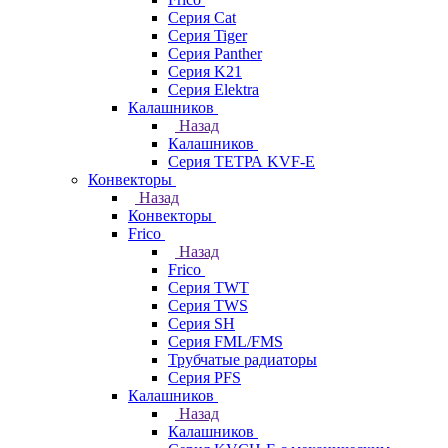
Серия Cat
Серия Tiger
Серия Panther
Серия K21
Серия Elektra
Калашников
Назад
Калашников
Серия ТЕТРА KVF-E
Конвекторы
Назад
Конвекторы
Frico
Назад
Frico
Серия TWT
Серия TWS
Серия SH
Серия FML/FMS
Трубчатые радиаторы
Серия PFS
Калашников
Назад
Калашников