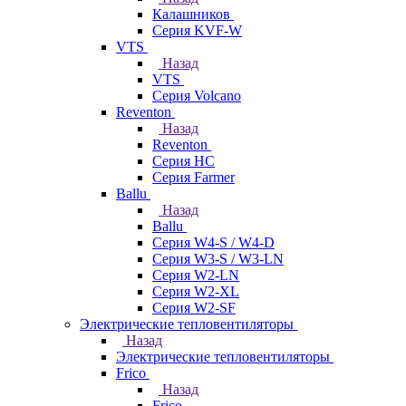
Калашников
Серия KVF-W
VTS
Назад
VTS
Серия Volcano
Reventon
Назад
Reventon
Серия HC
Серия Farmer
Ballu
Назад
Ballu
Серия W4-S / W4-D
Серия W3-S / W3-LN
Серия W2-LN
Серия W2-XL
Серия W2-SF
Электрические тепловентиляторы
Назад
Электрические тепловентиляторы
Frico
Назад
Frico