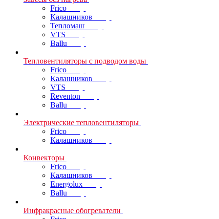
Frico
Калашников
Тепломаш
VTS
Ballu
Тепловентиляторы с подводом воды
Frico
Калашников
VTS
Reventon
Ballu
Электрические тепловентиляторы
Frico
Калашников
Конвекторы
Frico
Калашников
Energolux
Ballu
Инфракрасные обогреватели