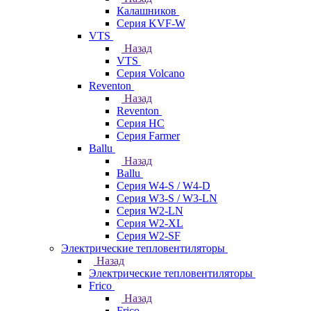
Калашников
Серия KVF-W
VTS
Назад
VTS
Серия Volcano
Reventon
Назад
Reventon
Серия HC
Серия Farmer
Ballu
Назад
Ballu
Серия W4-S / W4-D
Серия W3-S / W3-LN
Серия W2-LN
Серия W2-XL
Серия W2-SF
Электрические тепловентиляторы
Назад
Электрические тепловентиляторы
Frico
Назад
Frico