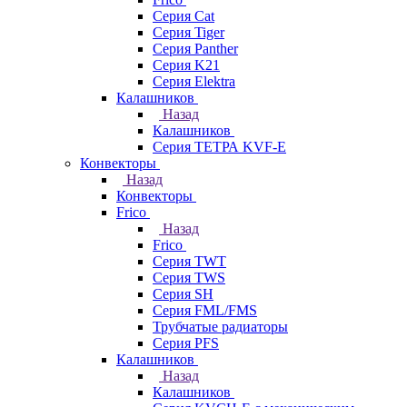
Серия Cat
Серия Tiger
Серия Panther
Серия K21
Серия Elektra
Калашников
Назад
Калашников
Серия ТЕТРА KVF-E
Конвекторы
Назад
Конвекторы
Frico
Назад
Frico
Серия TWT
Серия TWS
Серия SH
Серия FML/FMS
Трубчатые радиаторы
Серия PFS
Калашников
Назад
Калашников