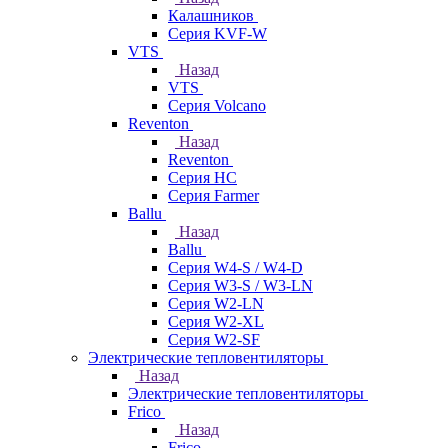
Калашников
Серия KVF-W
VTS
Назад
VTS
Серия Volcano
Reventon
Назад
Reventon
Серия HC
Серия Farmer
Ballu
Назад
Ballu
Серия W4-S / W4-D
Серия W3-S / W3-LN
Серия W2-LN
Серия W2-XL
Серия W2-SF
Электрические тепловентиляторы
Назад
Электрические тепловентиляторы
Frico
Назад
Frico