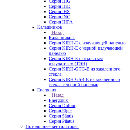
Серия IHG
Серия IHD
Серия IHS
Серия INC
Серия IHPA
Калашников
Назад
Калашников
Серия KIRH-E с излучающей панелью
Серия KIRH-E с черной излучающей
панелью
Серия KIRH-E с открытым
излучателем (ТЭН)
Серия KIRH-GTG-E из закаленного
стекла
Серия KIRH-GSB-E из закаленного
стекла с черной панелью
Energolux
Назад
Energolux
Серия Dufour
Серия Eiger
Серия Säntis
Серия Pilatus
Потолочные вентиляторы