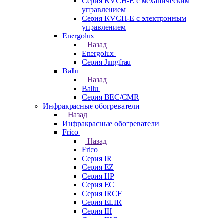
Серия KVCH-E с механическим
управлением
Серия KVCH-E с электронным
управлением
Energolux
Назад
Energolux
Серия Jungfrau
Ballu
Назад
Ballu
Серия BEC/CMR
Инфракрасные обогреватели
Назад
Инфракрасные обогреватели
Frico
Назад
Frico
Серия IR
Серия EZ
Серия HP
Серия EC
Серия IRCF
Серия ELIR
Серия IH