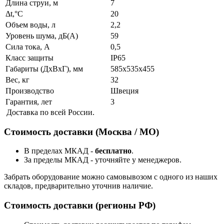
Длина струи, м
7
Δt,°C
20
Объем воды, л
2,2
Уровень шума, дБ(A)
59
Сила тока, А
0,5
Класс защиты
IP65
Габариты (ДхВхГ), мм
585x535x455
Вес, кг
32
Производство
Швеция
Гарантия, лет
3
Доставка по всей России.
Стоимость доставки (Москва / МО)
В пределах МКАД -
бесплатно
.
За пределы МКАД - уточняйте у менеджеров.
Забрать оборудование можно самовывозом с одного из наших
складов, предварительно уточнив наличие.
Стоимость доставки (регионы РФ)