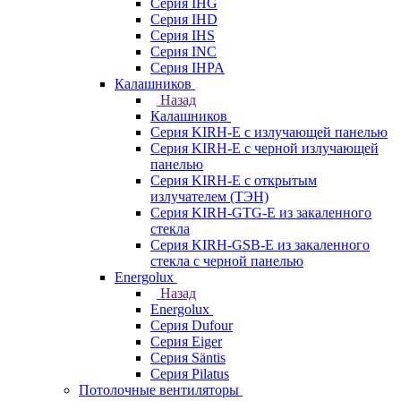
Серия IHG
Серия IHD
Серия IHS
Серия INC
Серия IHPA
Калашников
Назад
Калашников
Серия KIRH-E с излучающей панелью
Серия KIRH-E с черной излучающей
панелью
Серия KIRH-E с открытым
излучателем (ТЭН)
Серия KIRH-GTG-E из закаленного
стекла
Серия KIRH-GSB-E из закаленного
стекла с черной панелью
Energolux
Назад
Energolux
Серия Dufour
Серия Eiger
Серия Säntis
Серия Pilatus
Потолочные вентиляторы