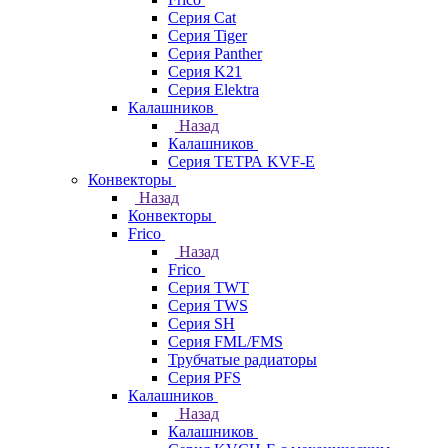
Серия Cat
Серия Tiger
Серия Panther
Серия K21
Серия Elektra
Калашников
Назад
Калашников
Серия ТЕТРА KVF-E
Конвекторы
Назад
Конвекторы
Frico
Назад
Frico
Серия TWT
Серия TWS
Серия SH
Серия FML/FMS
Трубчатые радиаторы
Серия PFS
Калашников
Назад
Калашников