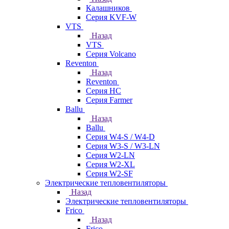
Калашников
Серия KVF-W
VTS
Назад
VTS
Серия Volcano
Reventon
Назад
Reventon
Серия HC
Серия Farmer
Ballu
Назад
Ballu
Серия W4-S / W4-D
Серия W3-S / W3-LN
Серия W2-LN
Серия W2-XL
Серия W2-SF
Электрические тепловентиляторы
Назад
Электрические тепловентиляторы
Frico
Назад
Frico