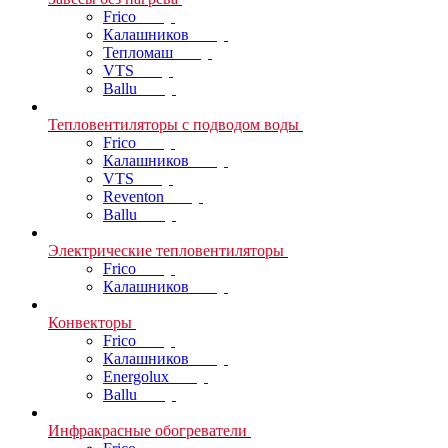
Frico
Калашников
Тепломаш
VTS
Ballu
Тепловентиляторы с подводом воды
Frico
Калашников
VTS
Reventon
Ballu
Электрические тепловентиляторы
Frico
Калашников
Конвекторы
Frico
Калашников
Energolux
Ballu
Инфракрасные обогреватели