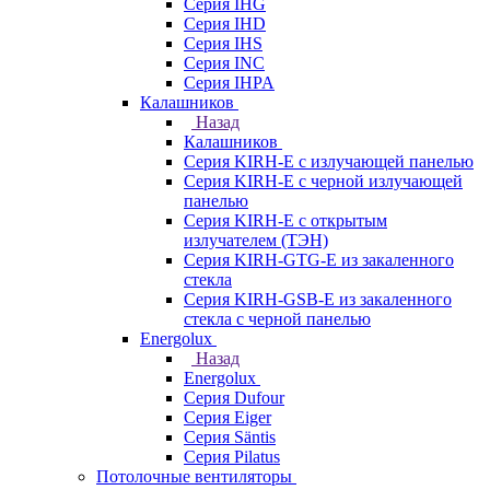
Серия IHG
Серия IHD
Серия IHS
Серия INC
Серия IHPA
Калашников
Назад
Калашников
Серия KIRH-E с излучающей панелью
Серия KIRH-E с черной излучающей
панелью
Серия KIRH-E с открытым
излучателем (ТЭН)
Серия KIRH-GTG-E из закаленного
стекла
Серия KIRH-GSB-E из закаленного
стекла с черной панелью
Energolux
Назад
Energolux
Серия Dufour
Серия Eiger
Серия Säntis
Серия Pilatus
Потолочные вентиляторы