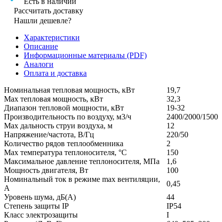
Есть в наличии
Рассчитать доставку
Нашли дешевле?
Характеристики
Описание
Информационные материалы (PDF)
Аналоги
Оплата и доставка
Номинальная тепловая мощность, кВт
19,7
Max тепловая мощность, кВт
32,3
Диапазон тепловой мощности, кВт
19-32
Производительность по воздуху, м3/ч
2400/2000/1500
Max дальность струи воздуха, м
12
Напряжение/частота, В/Гц
220/50
Количество рядов теплообменника
2
Max температура теплоносителя, °C
150
Максимальное давление теплоносителя, МПа
1,6
Мощность двигателя, Вт
100
Номинальный ток в режиме max вентиляции,
0,45
А
Уровень шума, дБ(А)
44
Степень защиты IP
IP54
Класс электрозащиты
I