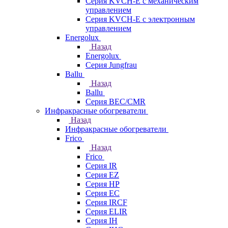
Серия KVCH-E с механическим
управлением
Серия KVCH-E с электронным
управлением
Energolux
Назад
Energolux
Серия Jungfrau
Ballu
Назад
Ballu
Серия BEC/CMR
Инфракрасные обогреватели
Назад
Инфракрасные обогреватели
Frico
Назад
Frico
Серия IR
Серия EZ
Серия HP
Серия EC
Серия IRCF
Серия ELIR
Серия IH