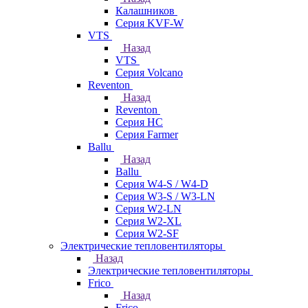
Калашников
Серия KVF-W
VTS
Назад
VTS
Серия Volcano
Reventon
Назад
Reventon
Серия HC
Серия Farmer
Ballu
Назад
Ballu
Серия W4-S / W4-D
Серия W3-S / W3-LN
Серия W2-LN
Серия W2-XL
Серия W2-SF
Электрические тепловентиляторы
Назад
Электрические тепловентиляторы
Frico
Назад
Frico