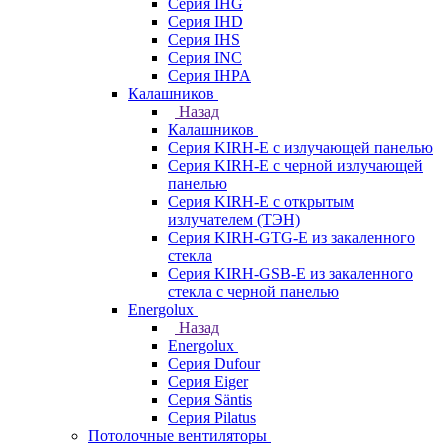
Серия IHG
Серия IHD
Серия IHS
Серия INC
Серия IHPA
Калашников
Назад
Калашников
Серия KIRH-E с излучающей панелью
Серия KIRH-E с черной излучающей
панелью
Серия KIRH-E с открытым
излучателем (ТЭН)
Серия KIRH-GTG-E из закаленного
стекла
Серия KIRH-GSB-E из закаленного
стекла с черной панелью
Energolux
Назад
Energolux
Серия Dufour
Серия Eiger
Серия Säntis
Серия Pilatus
Потолочные вентиляторы