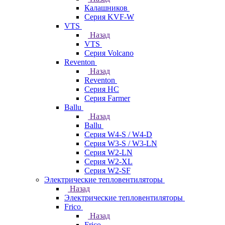
Калашников
Серия KVF-W
VTS
Назад
VTS
Серия Volcano
Reventon
Назад
Reventon
Серия HC
Серия Farmer
Ballu
Назад
Ballu
Серия W4-S / W4-D
Серия W3-S / W3-LN
Серия W2-LN
Серия W2-XL
Серия W2-SF
Электрические тепловентиляторы
Назад
Электрические тепловентиляторы
Frico
Назад
Frico