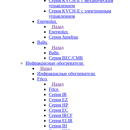
Серия KVCH-E с механическим
управлением
Серия KVCH-E с электронным
управлением
Energolux
Назад
Energolux
Серия Jungfrau
Ballu
Назад
Ballu
Серия BEC/CMR
Инфракрасные обогреватели
Назад
Инфракрасные обогреватели
Frico
Назад
Frico
Серия IR
Серия EZ
Серия HP
Серия EC
Серия IRCF
Серия ELIR
Серия IH