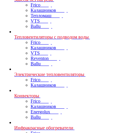
Frico
Калашников
Тепломаш
VTS
Ballu
Тепловентиляторы с подводом воды
Frico
Калашников
VTS
Reventon
Ballu
Электрические тепловентиляторы
Frico
Калашников
Конвекторы
Frico
Калашников
Energolux
Ballu
Инфракрасные обогреватели