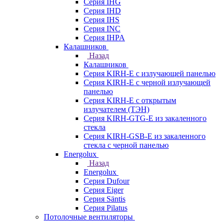
Серия IHG
Серия IHD
Серия IHS
Серия INC
Серия IHPA
Калашников
Назад
Калашников
Серия KIRH-E с излучающей панелью
Серия KIRH-E с черной излучающей
панелью
Серия KIRH-E с открытым
излучателем (ТЭН)
Серия KIRH-GTG-E из закаленного
стекла
Серия KIRH-GSB-E из закаленного
стекла с черной панелью
Energolux
Назад
Energolux
Серия Dufour
Серия Eiger
Серия Säntis
Серия Pilatus
Потолочные вентиляторы