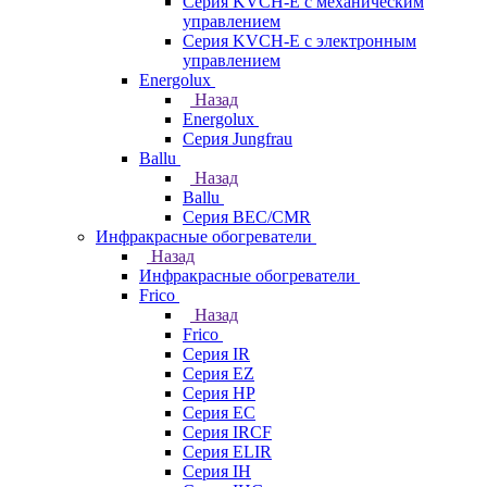
Серия KVCH-E с механическим
управлением
Серия KVCH-E с электронным
управлением
Energolux
Назад
Energolux
Серия Jungfrau
Ballu
Назад
Ballu
Серия BEC/CMR
Инфракрасные обогреватели
Назад
Инфракрасные обогреватели
Frico
Назад
Frico
Серия IR
Серия EZ
Серия HP
Серия EC
Серия IRCF
Серия ELIR
Серия IH