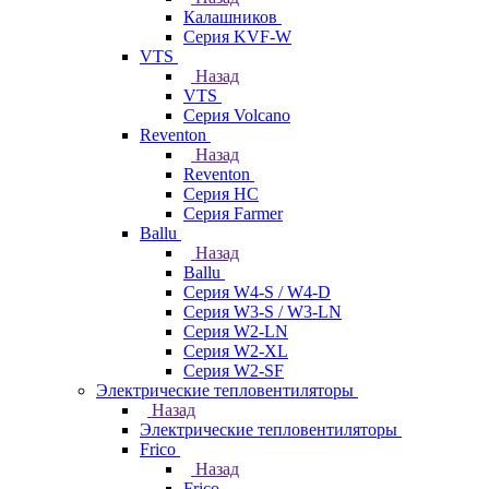
Калашников
Серия KVF-W
VTS
Назад
VTS
Серия Volcano
Reventon
Назад
Reventon
Серия HC
Серия Farmer
Ballu
Назад
Ballu
Серия W4-S / W4-D
Серия W3-S / W3-LN
Серия W2-LN
Серия W2-XL
Серия W2-SF
Электрические тепловентиляторы
Назад
Электрические тепловентиляторы
Frico
Назад
Frico