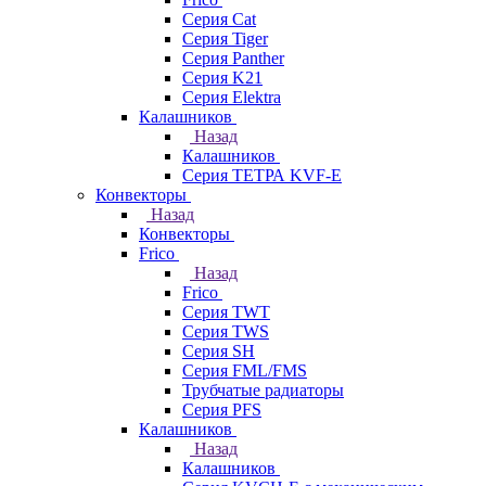
Серия Cat
Серия Tiger
Серия Panther
Серия K21
Серия Elektra
Калашников
Назад
Калашников
Серия ТЕТРА KVF-E
Конвекторы
Назад
Конвекторы
Frico
Назад
Frico
Серия TWT
Серия TWS
Серия SH
Серия FML/FMS
Трубчатые радиаторы
Серия PFS
Калашников
Назад
Калашников