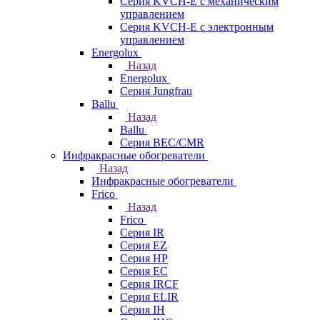
Серия KVCH-E с механическим
управлением
Серия KVCH-E с электронным
управлением
Energolux
Назад
Energolux
Серия Jungfrau
Ballu
Назад
Ballu
Серия BEC/CMR
Инфракрасные обогреватели
Назад
Инфракрасные обогреватели
Frico
Назад
Frico
Серия IR
Серия EZ
Серия HP
Серия EC
Серия IRCF
Серия ELIR
Серия IH