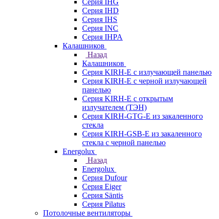
Серия IHG
Серия IHD
Серия IHS
Серия INC
Серия IHPA
Калашников
Назад
Калашников
Серия KIRH-E с излучающей панелью
Серия KIRH-E с черной излучающей
панелью
Серия KIRH-E с открытым
излучателем (ТЭН)
Серия KIRH-GTG-E из закаленного
стекла
Серия KIRH-GSB-E из закаленного
стекла с черной панелью
Energolux
Назад
Energolux
Серия Dufour
Серия Eiger
Серия Säntis
Серия Pilatus
Потолочные вентиляторы