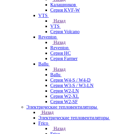
Калашников
Серия KVF-W
VTS
Назад
VTS
Серия Volcano
Reventon
Назад
Reventon
Серия HC
Серия Farmer
Ballu
Назад
Ballu
Серия W4-S / W4-D
Серия W3-S / W3-LN
Серия W2-LN
Серия W2-XL
Серия W2-SF
Электрические тепловентиляторы
Назад
Электрические тепловентиляторы
Frico
Назад
Frico