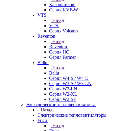
Калашников
Серия KVF-W
VTS
Назад
VTS
Серия Volcano
Reventon
Назад
Reventon
Серия HC
Серия Farmer
Ballu
Назад
Ballu
Серия W4-S / W4-D
Серия W3-S / W3-LN
Серия W2-LN
Серия W2-XL
Серия W2-SF
Электрические тепловентиляторы
Назад
Электрические тепловентиляторы
Frico
Назад
Frico