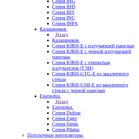
Серия IHG
Серия IHD
Серия IHS
Серия INC
Серия IHPA
Калашников
Назад
Калашников
Серия KIRH-E с излучающей панелью
Серия KIRH-E с черной излучающей
панелью
Серия KIRH-E с открытым
излучателем (ТЭН)
Серия KIRH-GTG-E из закаленного
стекла
Серия KIRH-GSB-E из закаленного
стекла с черной панелью
Energolux
Назад
Energolux
Серия Dufour
Серия Eiger
Серия Säntis
Серия Pilatus
Потолочные вентиляторы