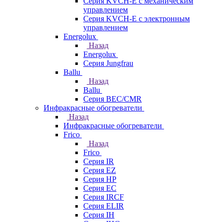
Серия KVCH-E с механическим
управлением
Серия KVCH-E с электронным
управлением
Energolux
Назад
Energolux
Серия Jungfrau
Ballu
Назад
Ballu
Серия BEC/CMR
Инфракрасные обогреватели
Назад
Инфракрасные обогреватели
Frico
Назад
Frico
Серия IR
Серия EZ
Серия HP
Серия EC
Серия IRCF
Серия ELIR
Серия IH