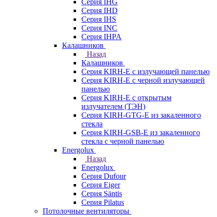
Серия IHG
Серия IHD
Серия IHS
Серия INC
Серия IHPA
Калашников
Назад
Калашников
Серия KIRH-E с излучающей панелью
Серия KIRH-E с черной излучающей
панелью
Серия KIRH-E с открытым
излучателем (ТЭН)
Серия KIRH-GTG-E из закаленного
стекла
Серия KIRH-GSB-E из закаленного
стекла с черной панелью
Energolux
Назад
Energolux
Серия Dufour
Серия Eiger
Серия Säntis
Серия Pilatus
Потолочные вентиляторы