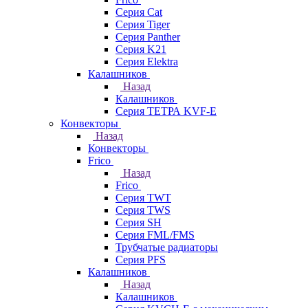
Серия Cat
Серия Tiger
Серия Panther
Серия K21
Серия Elektra
Калашников
Назад
Калашников
Серия ТЕТРА KVF-E
Конвекторы
Назад
Конвекторы
Frico
Назад
Frico
Серия TWT
Серия TWS
Серия SH
Серия FML/FMS
Трубчатые радиаторы
Серия PFS
Калашников
Назад
Калашников