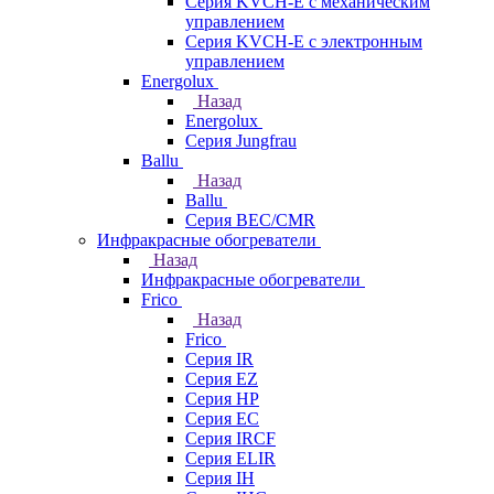
Серия KVCH-E с механическим
управлением
Серия KVCH-E с электронным
управлением
Energolux
Назад
Energolux
Серия Jungfrau
Ballu
Назад
Ballu
Серия BEC/CMR
Инфракрасные обогреватели
Назад
Инфракрасные обогреватели
Frico
Назад
Frico
Серия IR
Серия EZ
Серия HP
Серия EC
Серия IRCF
Серия ELIR
Серия IH