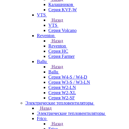
Калашников
Серия KVF-W
VTS
Назад
VTS
Серия Volcano
Reventon
Назад
Reventon
Серия HC
Серия Farmer
Ballu
Назад
Ballu
Серия W4-S / W4-D
Серия W3-S / W3-LN
Серия W2-LN
Серия W2-XL
Серия W2-SF
Электрические тепловентиляторы
Назад
Электрические тепловентиляторы
Frico
Назад
Frico