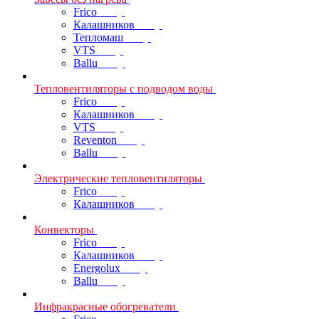
Frico
Калашников
Тепломаш
VTS
Ballu
Тепловентиляторы с подводом воды
Frico
Калашников
VTS
Reventon
Ballu
Электрические тепловентиляторы
Frico
Калашников
Конвекторы
Frico
Калашников
Energolux
Ballu
Инфракрасные обогреватели