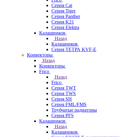
Серия Cat
Серия Tiger
Серия Panther
Серия K21
Серия Elektra
Калашников
Назад
Калашников
Серия ТЕТРА KVF-E
Конвекторы
Назад
Конвекторы
Frico
Назад
Frico
Серия TWT
Серия TWS
Серия SH
Серия FML/FMS
Трубчатые радиаторы
Серия PFS
Калашников
Назад
Калашников