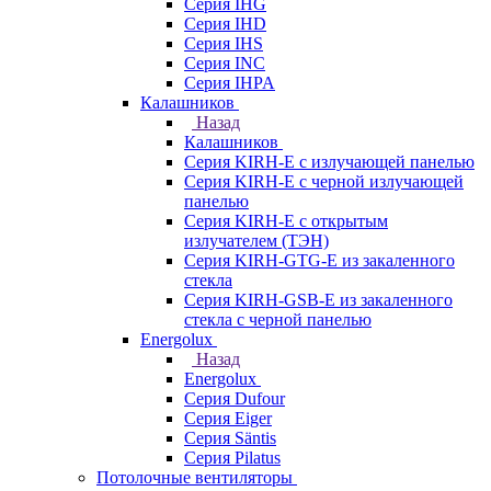
Серия IHG
Серия IHD
Серия IHS
Серия INC
Серия IHPA
Калашников
Назад
Калашников
Серия KIRH-E с излучающей панелью
Серия KIRH-E с черной излучающей
панелью
Серия KIRH-E с открытым
излучателем (ТЭН)
Серия KIRH-GTG-E из закаленного
стекла
Серия KIRH-GSB-E из закаленного
стекла с черной панелью
Energolux
Назад
Energolux
Серия Dufour
Серия Eiger
Серия Säntis
Серия Pilatus
Потолочные вентиляторы