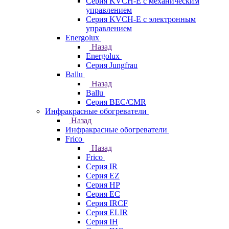
Серия KVCH-E с механическим
управлением
Серия KVCH-E с электронным
управлением
Energolux
Назад
Energolux
Серия Jungfrau
Ballu
Назад
Ballu
Серия BEC/CMR
Инфракрасные обогреватели
Назад
Инфракрасные обогреватели
Frico
Назад
Frico
Серия IR
Серия EZ
Серия HP
Серия EC
Серия IRCF
Серия ELIR
Серия IH