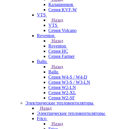
Калашников
Серия KVF-W
VTS
Назад
VTS
Серия Volcano
Reventon
Назад
Reventon
Серия HC
Серия Farmer
Ballu
Назад
Ballu
Серия W4-S / W4-D
Серия W3-S / W3-LN
Серия W2-LN
Серия W2-XL
Серия W2-SF
Электрические тепловентиляторы
Назад
Электрические тепловентиляторы
Frico
Назад
Frico