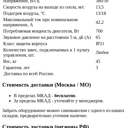
Напряжение, В/Гц
380/50
Скорость воздуха на выходе из сопла, м/с
13,5
Подогрев воздуха, °С
13/18
Максимальный ток при номинальном
42,2
напряжении, А
Потребляемая мощность двигателя, Вт
700
Звуковое давление на расстоянии 5 м, дБ (А)
65
Класс защиты корпуса
IP21
Количество завес, подключаемых к 1 пульту
Любое
управления, шт.
Вес, кг
45
Гарантия, лет
3
Доставка по всей России.
Стоимость доставки (Москва / МО)
В пределах МКАД -
бесплатно
.
За пределы МКАД - уточняйте у менеджеров.
Забрать оборудование можно самовывозом с одного из наших
складов, предварительно уточнив наличие.
Стоимость доставки (регионы РФ)