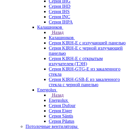
Серия IHG
Серия IHD
Серия IHS
Серия INC
Серия IHPA
Калашников
Назад
Калашников
Серия KIRH-E с излучающей панелью
Серия KIRH-E с черной излучающей
панелью
Серия KIRH-E с открытым
излучателем (ТЭН)
Серия KIRH-GTG-E из закаленного
стекла
Серия KIRH-GSB-E из закаленного
стекла с черной панелью
Energolux
Назад
Energolux
Серия Dufour
Серия Eiger
Серия Säntis
Серия Pilatus
Потолочные вентиляторы