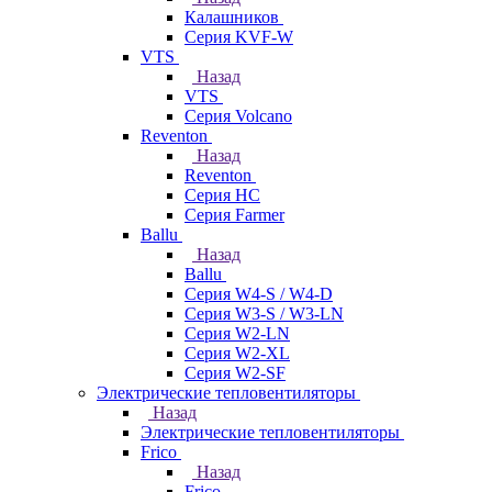
Калашников
Серия KVF-W
VTS
Назад
VTS
Серия Volcano
Reventon
Назад
Reventon
Серия HC
Серия Farmer
Ballu
Назад
Ballu
Серия W4-S / W4-D
Серия W3-S / W3-LN
Серия W2-LN
Серия W2-XL
Серия W2-SF
Электрические тепловентиляторы
Назад
Электрические тепловентиляторы
Frico
Назад
Frico