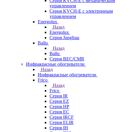
Серия KVCH-E с механическим
управлением
Серия KVCH-E с электронным
управлением
Energolux
Назад
Energolux
Серия Jungfrau
Ballu
Назад
Ballu
Серия BEC/CMR
Инфракрасные обогреватели
Назад
Инфракрасные обогреватели
Frico
Назад
Frico
Серия IR
Серия EZ
Серия HP
Серия EC
Серия IRCF
Серия ELIR
Серия IH