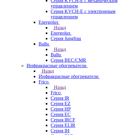
Серия KVCH-E с механическим
управлением
Серия KVCH-E с электронным
управлением
Energolux
Назад
Energolux
Серия Jungfrau
Ballu
Назад
Ballu
Серия BEC/CMR
Инфракрасные обогреватели
Назад
Инфракрасные обогреватели
Frico
Назад
Frico
Серия IR
Серия EZ
Серия HP
Серия EC
Серия IRCF
Серия ELIR
Серия IH