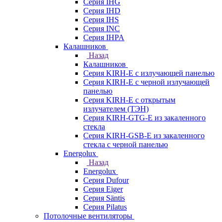
Серия IHG
Серия IHD
Серия IHS
Серия INC
Серия IHPA
Калашников
Назад
Калашников
Серия KIRH-E с излучающей панелью
Серия KIRH-E с черной излучающей
панелью
Серия KIRH-E с открытым
излучателем (ТЭН)
Серия KIRH-GTG-E из закаленного
стекла
Серия KIRH-GSB-E из закаленного
стекла с черной панелью
Energolux
Назад
Energolux
Серия Dufour
Серия Eiger
Серия Säntis
Серия Pilatus
Потолочные вентиляторы