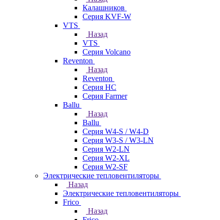
Калашников
Серия KVF-W
VTS
Назад
VTS
Серия Volcano
Reventon
Назад
Reventon
Серия HC
Серия Farmer
Ballu
Назад
Ballu
Серия W4-S / W4-D
Серия W3-S / W3-LN
Серия W2-LN
Серия W2-XL
Серия W2-SF
Электрические тепловентиляторы
Назад
Электрические тепловентиляторы
Frico
Назад
Frico