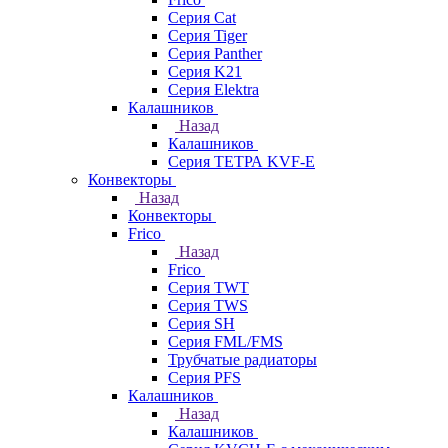
Серия Cat
Серия Tiger
Серия Panther
Серия K21
Серия Elektra
Калашников
Назад
Калашников
Серия ТЕТРА KVF-E
Конвекторы
Назад
Конвекторы
Frico
Назад
Frico
Серия TWT
Серия TWS
Серия SH
Серия FML/FMS
Трубчатые радиаторы
Серия PFS
Калашников
Назад
Калашников