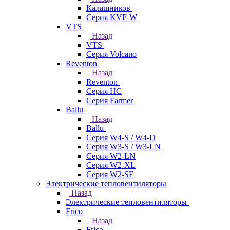
Калашников
Серия KVF-W
VTS
Назад
VTS
Серия Volcano
Reventon
Назад
Reventon
Серия HC
Серия Farmer
Ballu
Назад
Ballu
Серия W4-S / W4-D
Серия W3-S / W3-LN
Серия W2-LN
Серия W2-XL
Серия W2-SF
Электрические тепловентиляторы
Назад
Электрические тепловентиляторы
Frico
Назад
Frico