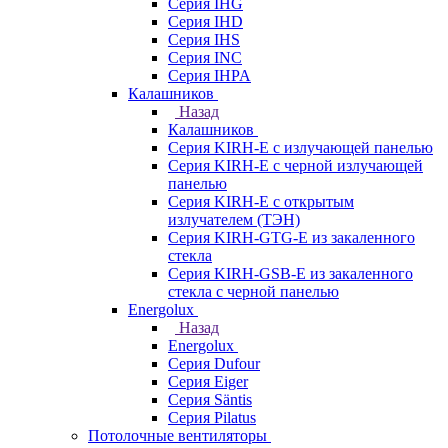
Серия IHG
Серия IHD
Серия IHS
Серия INC
Серия IHPA
Калашников
Назад
Калашников
Серия KIRH-E с излучающей панелью
Серия KIRH-E с черной излучающей
панелью
Серия KIRH-E с открытым
излучателем (ТЭН)
Серия KIRH-GTG-E из закаленного
стекла
Серия KIRH-GSB-E из закаленного
стекла с черной панелью
Energolux
Назад
Energolux
Серия Dufour
Серия Eiger
Серия Säntis
Серия Pilatus
Потолочные вентиляторы