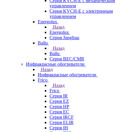
Серия KVCH-E с механическим
управлением
Серия KVCH-E с электронным
управлением
Energolux
Назад
Energolux
Серия Jungfrau
Ballu
Назад
Ballu
Серия BEC/CMR
Инфракрасные обогреватели
Назад
Инфракрасные обогреватели
Frico
Назад
Frico
Серия IR
Серия EZ
Серия HP
Серия EC
Серия IRCF
Серия ELIR
Серия IH