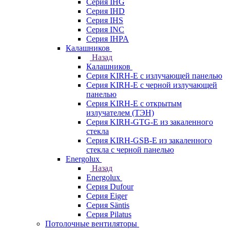
Серия IHG
Серия IHD
Серия IHS
Серия INC
Серия IHPA
Калашников
Назад
Калашников
Серия KIRH-E с излучающей панелью
Серия KIRH-E с черной излучающей
панелью
Серия KIRH-E с открытым
излучателем (ТЭН)
Серия KIRH-GTG-E из закаленного
стекла
Серия KIRH-GSB-E из закаленного
стекла с черной панелью
Energolux
Назад
Energolux
Серия Dufour
Серия Eiger
Серия Säntis
Серия Pilatus
Потолочные вентиляторы