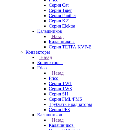
Серия Cat
Серия Tiger
Серия Panther
Серия K21
Серия Elektra
Калашников
Назад
Калашников
Серия ТЕТРА KVF-E
Конвекторы
Назад
Конвекторы
Frico
Назад
Frico
Серия TWT
Серия TWS
Серия SH
Серия FML/FMS
Трубчатые радиаторы
Серия PFS
Калашников
Назад
Калашников