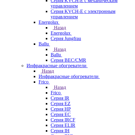
Серия KVCH-E с механическим
управлением
Серия KVCH-E с электронным
управлением
Energolux
Назад
Energolux
Серия Jungfrau
Ballu
Назад
Ballu
Серия BEC/CMR
Инфракрасные обогреватели
Назад
Инфракрасные обогреватели
Frico
Назад
Frico
Серия IR
Серия EZ
Серия HP
Серия EC
Серия IRCF
Серия ELIR
Серия IH