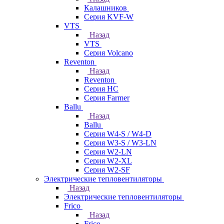
Калашников
Серия KVF-W
VTS
Назад
VTS
Серия Volcano
Reventon
Назад
Reventon
Серия HC
Серия Farmer
Ballu
Назад
Ballu
Серия W4-S / W4-D
Серия W3-S / W3-LN
Серия W2-LN
Серия W2-XL
Серия W2-SF
Электрические тепловентиляторы
Назад
Электрические тепловентиляторы
Frico
Назад
Frico