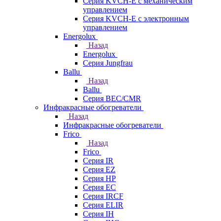
Серия KVCH-E с механическим
управлением
Серия KVCH-E с электронным
управлением
Energolux
Назад
Energolux
Серия Jungfrau
Ballu
Назад
Ballu
Серия BEC/CMR
Инфракрасные обогреватели
Назад
Инфракрасные обогреватели
Frico
Назад
Frico
Серия IR
Серия EZ
Серия HP
Серия EC
Серия IRCF
Серия ELIR
Серия IH