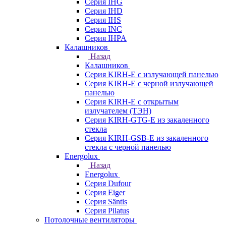
Серия IHG
Серия IHD
Серия IHS
Серия INC
Серия IHPA
Калашников
Назад
Калашников
Серия KIRH-E с излучающей панелью
Серия KIRH-E с черной излучающей
панелью
Серия KIRH-E с открытым
излучателем (ТЭН)
Серия KIRH-GTG-E из закаленного
стекла
Серия KIRH-GSB-E из закаленного
стекла с черной панелью
Energolux
Назад
Energolux
Серия Dufour
Серия Eiger
Серия Säntis
Серия Pilatus
Потолочные вентиляторы