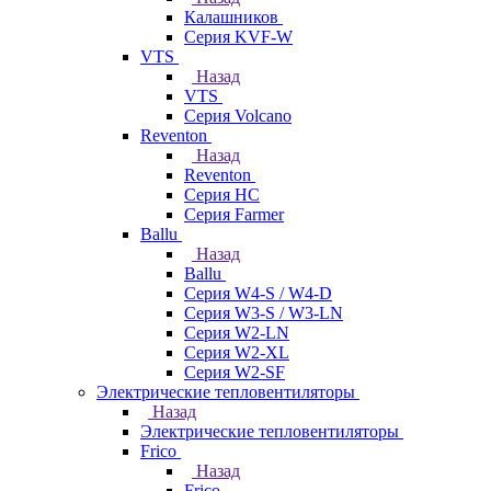
Калашников
Серия KVF-W
VTS
Назад
VTS
Серия Volcano
Reventon
Назад
Reventon
Серия HC
Серия Farmer
Ballu
Назад
Ballu
Серия W4-S / W4-D
Серия W3-S / W3-LN
Серия W2-LN
Серия W2-XL
Серия W2-SF
Электрические тепловентиляторы
Назад
Электрические тепловентиляторы
Frico
Назад
Frico