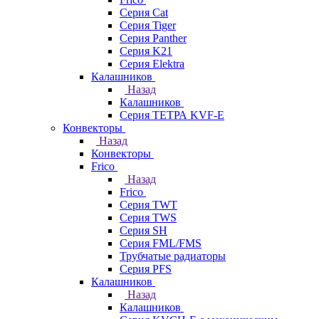
Серия Cat
Серия Tiger
Серия Panther
Серия K21
Серия Elektra
Калашников
Назад
Калашников
Серия ТЕТРА KVF-E
Конвекторы
Назад
Конвекторы
Frico
Назад
Frico
Серия TWT
Серия TWS
Серия SH
Серия FML/FMS
Трубчатые радиаторы
Серия PFS
Калашников
Назад
Калашников