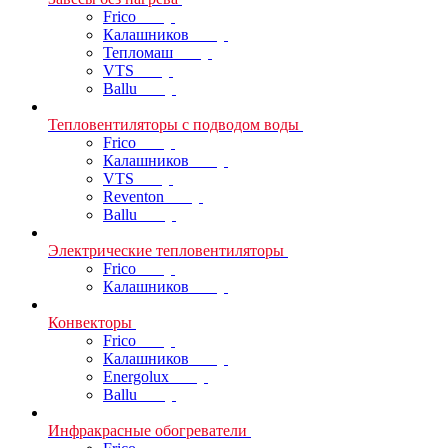
Frico
Калашников
Тепломаш
VTS
Ballu
Тепловентиляторы с подводом воды
Frico
Калашников
VTS
Reventon
Ballu
Электрические тепловентиляторы
Frico
Калашников
Конвекторы
Frico
Калашников
Energolux
Ballu
Инфракрасные обогреватели