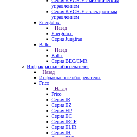
Серия KVCH-E с механическим
управлением
Серия KVCH-E с электронным
управлением
Energolux
Назад
Energolux
Серия Jungfrau
Ballu
Назад
Ballu
Серия BEC/CMR
Инфракрасные обогреватели
Назад
Инфракрасные обогреватели
Frico
Назад
Frico
Серия IR
Серия EZ
Серия HP
Серия EC
Серия IRCF
Серия ELIR
Серия IH