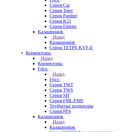
Серия Cat
Серия Tiger
Серия Panther
Серия K21
Серия Elektra
Калашников
Назад
Калашников
Серия ТЕТРА KVF-E
Конвекторы
Назад
Конвекторы
Frico
Назад
Frico
Серия TWT
Серия TWS
Серия SH
Серия FML/FMS
Трубчатые радиаторы
Серия PFS
Калашников
Назад
Калашников