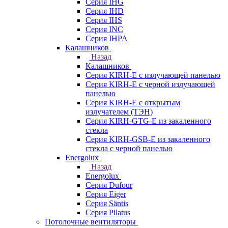
Серия IHG
Серия IHD
Серия IHS
Серия INC
Серия IHPA
Калашников
Назад
Калашников
Серия KIRH-E с излучающей панелью
Серия KIRH-E с черной излучающей
панелью
Серия KIRH-E с открытым
излучателем (ТЭН)
Серия KIRH-GTG-E из закаленного
стекла
Серия KIRH-GSB-E из закаленного
стекла с черной панелью
Energolux
Назад
Energolux
Серия Dufour
Серия Eiger
Серия Säntis
Серия Pilatus
Потолочные вентиляторы