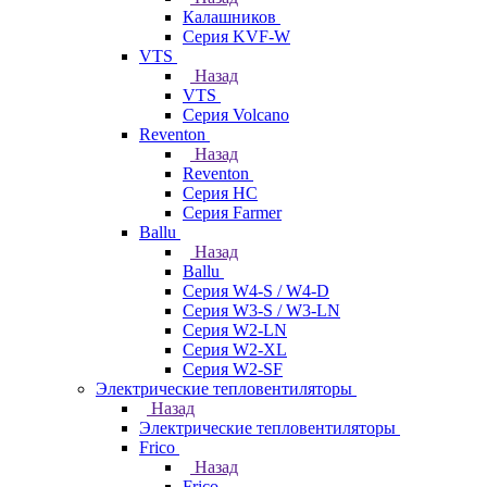
Калашников
Серия KVF-W
VTS
Назад
VTS
Серия Volcano
Reventon
Назад
Reventon
Серия HC
Серия Farmer
Ballu
Назад
Ballu
Серия W4-S / W4-D
Серия W3-S / W3-LN
Серия W2-LN
Серия W2-XL
Серия W2-SF
Электрические тепловентиляторы
Назад
Электрические тепловентиляторы
Frico
Назад
Frico