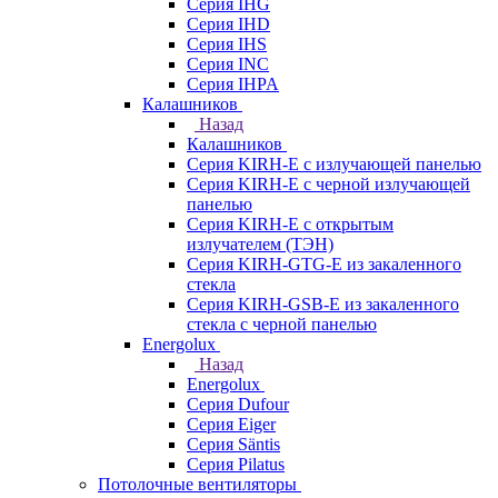
Серия IHG
Серия IHD
Серия IHS
Серия INC
Серия IHPA
Калашников
Назад
Калашников
Серия KIRH-E с излучающей панелью
Серия KIRH-E с черной излучающей
панелью
Серия KIRH-E с открытым
излучателем (ТЭН)
Серия KIRH-GTG-E из закаленного
стекла
Серия KIRH-GSB-E из закаленного
стекла с черной панелью
Energolux
Назад
Energolux
Серия Dufour
Серия Eiger
Серия Säntis
Серия Pilatus
Потолочные вентиляторы