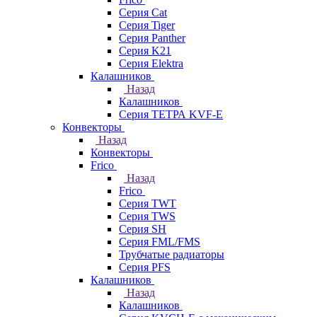
Серия Cat
Серия Tiger
Серия Panther
Серия K21
Серия Elektra
Калашников
Назад
Калашников
Серия ТЕТРА KVF-E
Конвекторы
Назад
Конвекторы
Frico
Назад
Frico
Серия TWT
Серия TWS
Серия SH
Серия FML/FMS
Трубчатые радиаторы
Серия PFS
Калашников
Назад
Калашников