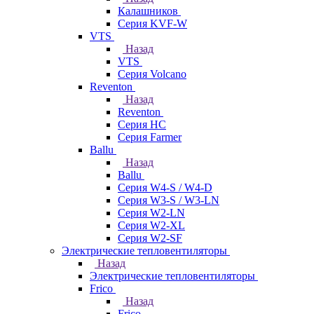
Калашников
Серия KVF-W
VTS
Назад
VTS
Серия Volcano
Reventon
Назад
Reventon
Серия HC
Серия Farmer
Ballu
Назад
Ballu
Серия W4-S / W4-D
Серия W3-S / W3-LN
Серия W2-LN
Серия W2-XL
Серия W2-SF
Электрические тепловентиляторы
Назад
Электрические тепловентиляторы
Frico
Назад
Frico