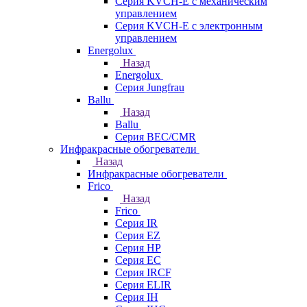
Серия KVCH-E с механическим
управлением
Серия KVCH-E с электронным
управлением
Energolux
Назад
Energolux
Серия Jungfrau
Ballu
Назад
Ballu
Серия BEC/CMR
Инфракрасные обогреватели
Назад
Инфракрасные обогреватели
Frico
Назад
Frico
Серия IR
Серия EZ
Серия HP
Серия EC
Серия IRCF
Серия ELIR
Серия IH