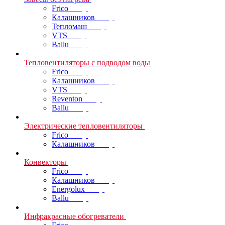
Frico
Калашников
Тепломаш
VTS
Ballu
Тепловентиляторы с подводом воды
Frico
Калашников
VTS
Reventon
Ballu
Электрические тепловентиляторы
Frico
Калашников
Конвекторы
Frico
Калашников
Energolux
Ballu
Инфракрасные обогреватели