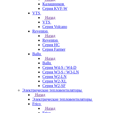
Калашников
Серия KVF-W
VTS
Назад
VTS
Серия Volcano
Reventon
Назад
Reventon
Серия HC
Серия Farmer
Ballu
Назад
Ballu
Серия W4-S / W4-D
Серия W3-S / W3-LN
Серия W2-LN
Серия W2-XL
Серия W2-SF
Электрические тепловентиляторы
Назад
Электрические тепловентиляторы
Frico
Назад
Frico