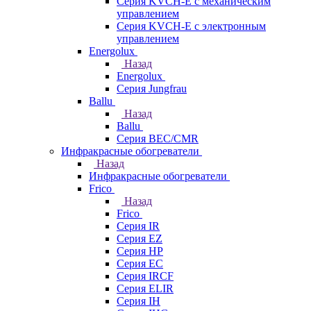
Серия KVCH-E с механическим
управлением
Серия KVCH-E с электронным
управлением
Energolux
Назад
Energolux
Серия Jungfrau
Ballu
Назад
Ballu
Серия BEC/CMR
Инфракрасные обогреватели
Назад
Инфракрасные обогреватели
Frico
Назад
Frico
Серия IR
Серия EZ
Серия HP
Серия EC
Серия IRCF
Серия ELIR
Серия IH