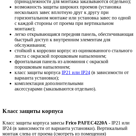
(принадлежности для монтажа заказываются отдельно);
возможность защиты широких проемов (установка
нескольких завес вплотную друг к другу при
горизонтальном монтаже или установка завес по одной
с каждой стороны от проема при вертикальном
монтаже);
легко открывающаяся передняя панель, обеспечивающая
быстрый доступ к внутренним элементам для
обслуживания;
стойкий к коррозии корпус из оцинкованного стального
листа c окраской порошковым напылением;
фронтальная панель из алюминия c окраской
порошковым напылением;
класс защиты корпуса
IP21 или IP24
(в зависимости от
варианта установки);
комплектация дополнительными
аксессуарами (заказываются отдельно).
Класс защиты корпуса
Класс защиты корпуса завесы
Frico PAFEC4220A
- IP21 или
IP24 (в зависимости от варианта установки). Вертикальный
монтаж слева от проема (смотреть из помещения)