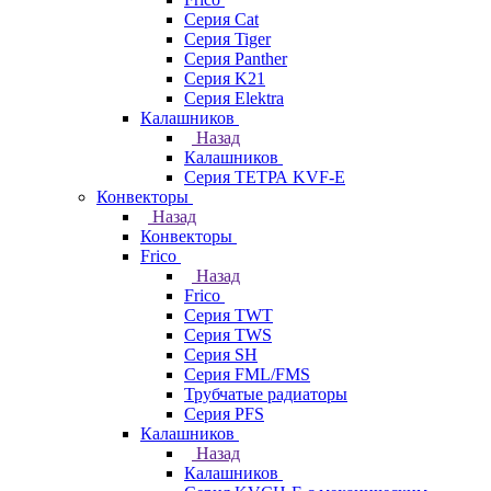
Серия Cat
Серия Tiger
Серия Panther
Серия K21
Серия Elektra
Калашников
Назад
Калашников
Серия ТЕТРА KVF-E
Конвекторы
Назад
Конвекторы
Frico
Назад
Frico
Серия TWT
Серия TWS
Серия SH
Серия FML/FMS
Трубчатые радиаторы
Серия PFS
Калашников
Назад
Калашников