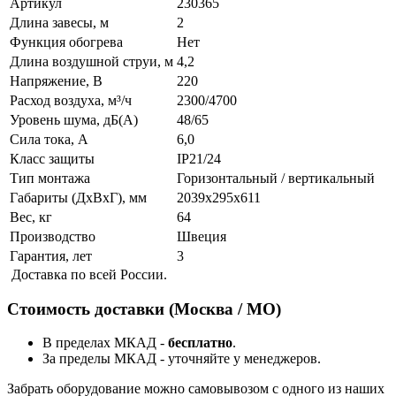
Артикул
230365
Длина завесы, м
2
Функция обогрева
Нет
Длина воздушной струи, м
4,2
Напряжение, В
220
Расход воздуха, м³/ч
2300/4700
Уровень шума, дБ(A)
48/65
Сила тока, А
6,0
Класс защиты
IP21/24
Тип монтажа
Горизонтальный / вертикальный
Габариты (ДхВхГ), мм
2039x295x611
Вес, кг
64
Производство
Швеция
Гарантия, лет
3
Доставка по всей России.
Стоимость доставки (Москва / МО)
В пределах МКАД -
бесплатно
.
За пределы МКАД - уточняйте у менеджеров.
Забрать оборудование можно самовывозом с одного из наших