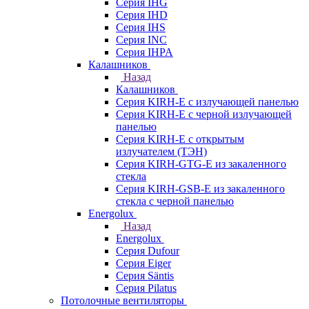
Серия IHG
Серия IHD
Серия IHS
Серия INC
Серия IHPA
Калашников
Назад
Калашников
Серия KIRH-E с излучающей панелью
Серия KIRH-E с черной излучающей
панелью
Серия KIRH-E с открытым
излучателем (ТЭН)
Серия KIRH-GTG-E из закаленного
стекла
Серия KIRH-GSB-E из закаленного
стекла с черной панелью
Energolux
Назад
Energolux
Серия Dufour
Серия Eiger
Серия Säntis
Серия Pilatus
Потолочные вентиляторы