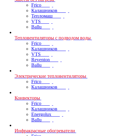
Frico
Калашников
Тепломаш
VTS
Ballu
Тепловентиляторы с подводом воды
Frico
Калашников
VTS
Reventon
Ballu
Электрические тепловентиляторы
Frico
Калашников
Конвекторы
Frico
Калашников
Energolux
Ballu
Инфракрасные обогреватели