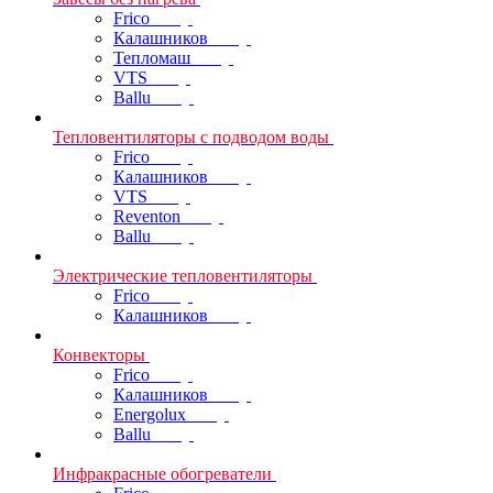
Frico
Калашников
Тепломаш
VTS
Ballu
Тепловентиляторы с подводом воды
Frico
Калашников
VTS
Reventon
Ballu
Электрические тепловентиляторы
Frico
Калашников
Конвекторы
Frico
Калашников
Energolux
Ballu
Инфракрасные обогреватели