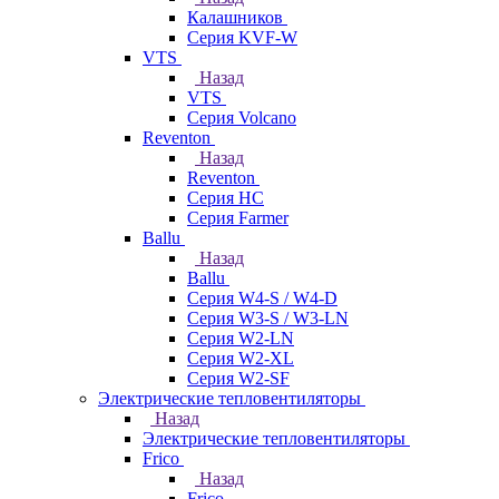
Калашников
Серия KVF-W
VTS
Назад
VTS
Серия Volcano
Reventon
Назад
Reventon
Серия HC
Серия Farmer
Ballu
Назад
Ballu
Серия W4-S / W4-D
Серия W3-S / W3-LN
Серия W2-LN
Серия W2-XL
Серия W2-SF
Электрические тепловентиляторы
Назад
Электрические тепловентиляторы
Frico
Назад
Frico