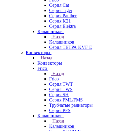
Серия Cat
Серия Tiger
Серия Panther
Серия K21
Серия Elektra
Калашников
Назад
Калашников
Серия ТЕТРА KVF-E
Конвекторы
Назад
Конвекторы
Frico
Назад
Frico
Серия TWT
Серия TWS
Серия SH
Серия FML/FMS
Трубчатые радиаторы
Серия PFS
Калашников
Назад
Калашников