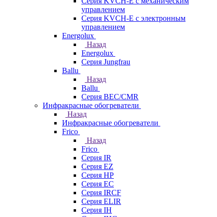
Серия KVCH-E с механическим
управлением
Серия KVCH-E с электронным
управлением
Energolux
Назад
Energolux
Серия Jungfrau
Ballu
Назад
Ballu
Серия BEC/CMR
Инфракрасные обогреватели
Назад
Инфракрасные обогреватели
Frico
Назад
Frico
Серия IR
Серия EZ
Серия HP
Серия EC
Серия IRCF
Серия ELIR
Серия IH