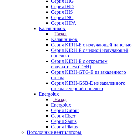
Серия IHG
Серия IHD
Серия IHS
Серия INC
Серия IHPA
Калашников
Назад
Калашников
Серия KIRH-E с излучающей панелью
Серия KIRH-E с черной излучающей
панелью
Серия KIRH-E с открытым
излучателем (ТЭН)
Серия KIRH-GTG-E из закаленного
стекла
Серия KIRH-GSB-E из закаленного
стекла с черной панелью
Energolux
Назад
Energolux
Серия Dufour
Серия Eiger
Серия Säntis
Серия Pilatus
Потолочные вентиляторы