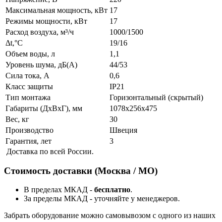
Максимальная мощность, кВт
17
Режимы мощности, кВт
17
Расход воздуха, м³/ч
1000/1500
Δt,°C
19/16
Объем воды, л
1,1
Уровень шума, дБ(A)
44/53
Сила тока, А
0,6
Класс защиты
IP21
Тип монтажа
Горизонтальный (скрытый)
Габариты (ДхВхГ), мм
1078x256x475
Вес, кг
30
Производство
Швеция
Гарантия, лет
3
Доставка по всей России.
Стоимость доставки (Москва / МО)
В пределах МКАД -
бесплатно
.
За пределы МКАД - уточняйте у менеджеров.
Забрать оборудование можно самовывозом с одного из наших