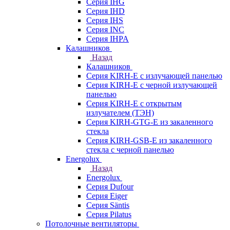
Серия IHG
Серия IHD
Серия IHS
Серия INC
Серия IHPA
Калашников
Назад
Калашников
Серия KIRH-E с излучающей панелью
Серия KIRH-E с черной излучающей
панелью
Серия KIRH-E с открытым
излучателем (ТЭН)
Серия KIRH-GTG-E из закаленного
стекла
Серия KIRH-GSB-E из закаленного
стекла с черной панелью
Energolux
Назад
Energolux
Серия Dufour
Серия Eiger
Серия Säntis
Серия Pilatus
Потолочные вентиляторы