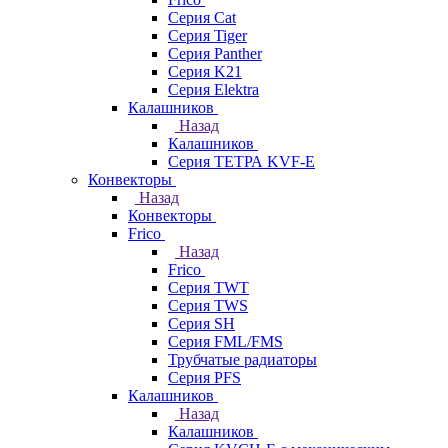
Серия Cat
Серия Tiger
Серия Panther
Серия K21
Серия Elektra
Калашников
Назад
Калашников
Серия ТЕТРА KVF-E
Конвекторы
Назад
Конвекторы
Frico
Назад
Frico
Серия TWT
Серия TWS
Серия SH
Серия FML/FMS
Трубчатые радиаторы
Серия PFS
Калашников
Назад
Калашников