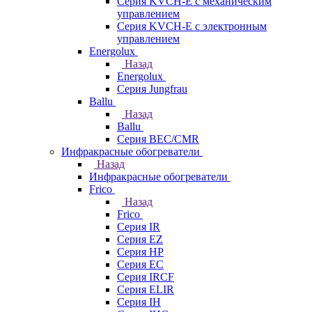
Серия KVCH-E с механическим
управлением
Серия KVCH-E с электронным
управлением
Energolux
Назад
Energolux
Серия Jungfrau
Ballu
Назад
Ballu
Серия BEC/CMR
Инфракрасные обогреватели
Назад
Инфракрасные обогреватели
Frico
Назад
Frico
Серия IR
Серия EZ
Серия HP
Серия EC
Серия IRCF
Серия ELIR
Серия IH