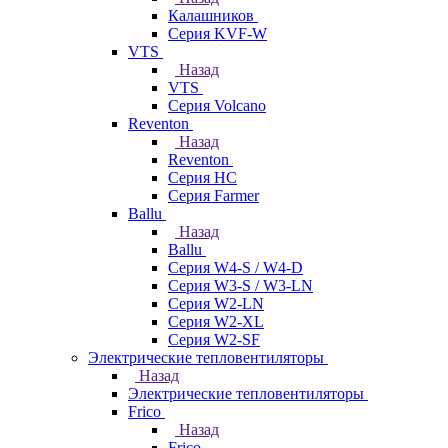
Калашников
Серия KVF-W
VTS
Назад
VTS
Серия Volcano
Reventon
Назад
Reventon
Серия HC
Серия Farmer
Ballu
Назад
Ballu
Серия W4-S / W4-D
Серия W3-S / W3-LN
Серия W2-LN
Серия W2-XL
Серия W2-SF
Электрические тепловентиляторы
Назад
Электрические тепловентиляторы
Frico
Назад
Frico