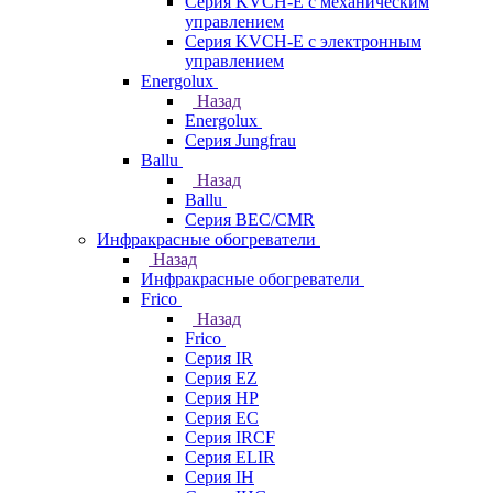
Серия KVCH-E с механическим
управлением
Серия KVCH-E с электронным
управлением
Energolux
Назад
Energolux
Серия Jungfrau
Ballu
Назад
Ballu
Серия BEC/CMR
Инфракрасные обогреватели
Назад
Инфракрасные обогреватели
Frico
Назад
Frico
Серия IR
Серия EZ
Серия HP
Серия EC
Серия IRCF
Серия ELIR
Серия IH