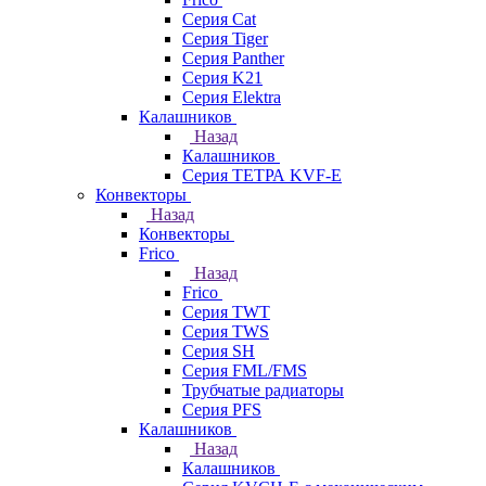
Серия Cat
Серия Tiger
Серия Panther
Серия K21
Серия Elektra
Калашников
Назад
Калашников
Серия ТЕТРА KVF-E
Конвекторы
Назад
Конвекторы
Frico
Назад
Frico
Серия TWT
Серия TWS
Серия SH
Серия FML/FMS
Трубчатые радиаторы
Серия PFS
Калашников
Назад
Калашников