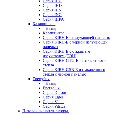
Серия IHG
Серия IHD
Серия IHS
Серия INC
Серия IHPA
Калашников
Назад
Калашников
Серия KIRH-E с излучающей панелью
Серия KIRH-E с черной излучающей
панелью
Серия KIRH-E с открытым
излучателем (ТЭН)
Серия KIRH-GTG-E из закаленного
стекла
Серия KIRH-GSB-E из закаленного
стекла с черной панелью
Energolux
Назад
Energolux
Серия Dufour
Серия Eiger
Серия Säntis
Серия Pilatus
Потолочные вентиляторы