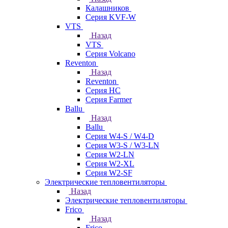
Калашников
Серия KVF-W
VTS
Назад
VTS
Серия Volcano
Reventon
Назад
Reventon
Серия HC
Серия Farmer
Ballu
Назад
Ballu
Серия W4-S / W4-D
Серия W3-S / W3-LN
Серия W2-LN
Серия W2-XL
Серия W2-SF
Электрические тепловентиляторы
Назад
Электрические тепловентиляторы
Frico
Назад
Frico