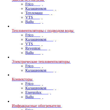
Frico
Калашников
Тепломаш
VTS
Ballu
Тепловентиляторы с подводом воды
Frico
Калашников
VTS
Reventon
Ballu
Электрические тепловентиляторы
Frico
Калашников
Конвекторы
Frico
Калашников
Energolux
Ballu
Инфракрасные обогреватели