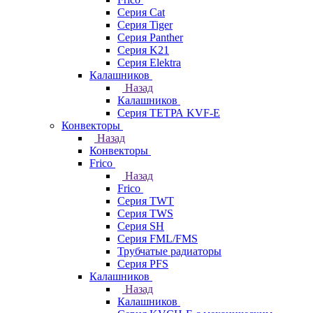
Серия Cat
Серия Tiger
Серия Panther
Серия K21
Серия Elektra
Калашников
Назад
Калашников
Серия ТЕТРА KVF-E
Конвекторы
Назад
Конвекторы
Frico
Назад
Frico
Серия TWT
Серия TWS
Серия SH
Серия FML/FMS
Трубчатые радиаторы
Серия PFS
Калашников
Назад
Калашников