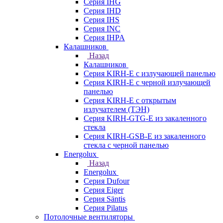
Серия IHG
Серия IHD
Серия IHS
Серия INC
Серия IHPA
Калашников
Назад
Калашников
Серия KIRH-E с излучающей панелью
Серия KIRH-E с черной излучающей
панелью
Серия KIRH-E с открытым
излучателем (ТЭН)
Серия KIRH-GTG-E из закаленного
стекла
Серия KIRH-GSB-E из закаленного
стекла с черной панелью
Energolux
Назад
Energolux
Серия Dufour
Серия Eiger
Серия Säntis
Серия Pilatus
Потолочные вентиляторы