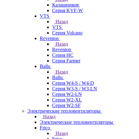
Калашников
Серия KVF-W
VTS
Назад
VTS
Серия Volcano
Reventon
Назад
Reventon
Серия HC
Серия Farmer
Ballu
Назад
Ballu
Серия W4-S / W4-D
Серия W3-S / W3-LN
Серия W2-LN
Серия W2-XL
Серия W2-SF
Электрические тепловентиляторы
Назад
Электрические тепловентиляторы
Frico
Назад
Frico