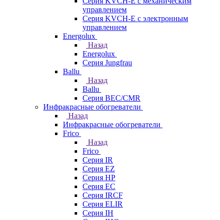
Серия KVCH-E с механическим
управлением
Серия KVCH-E с электронным
управлением
Energolux
Назад
Energolux
Серия Jungfrau
Ballu
Назад
Ballu
Серия BEC/CMR
Инфракрасные обогреватели
Назад
Инфракрасные обогреватели
Frico
Назад
Frico
Серия IR
Серия EZ
Серия HP
Серия EC
Серия IRCF
Серия ELIR
Серия IH